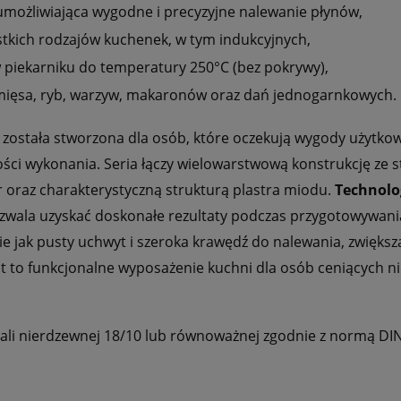
umożliwiająca wygodne i precyzyjne nalewanie płynów,
tkich rodzajów kuchenek, w tym indukcyjnych,
 piekarniku do temperatury 250°C (bez pokrywy),
mięsa, ryb, warzyw, makaronów oraz dań jednogarnkowych.
została stworzona dla osób, które oczekują wygody użytkow
ści wykonania. Seria łączy wielowarstwową konstrukcję ze s
 oraz charakterystyczną strukturą plastra miodu.
Technolo
wala uzyskać doskonałe rezultaty podczas przygotowywani
kie jak pusty uchwyt i szeroka krawędź do nalewania, zwięks
t to funkcjonalne wyposażenie kuchni dla osób ceniących ni
ali nierdzewnej 18/10 lub równoważnej zgodnie z normą DI