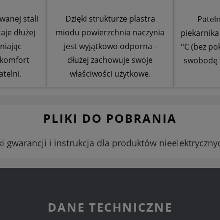
wanej stali
Dzięki strukturze plastra
Pateln
aje dłużej
miodu powierzchnia naczynia
piekarnika
niając
jest wyjątkowo odporna -
°C (bez po
 komfort
dłużej zachowuje swoje
swobodę 
telni.
właściwości użytkowe.
PLIKI DO POBRANIA
 gwarancji i instrukcja dla produktów nieelektrycz
DANE TECHNICZNE