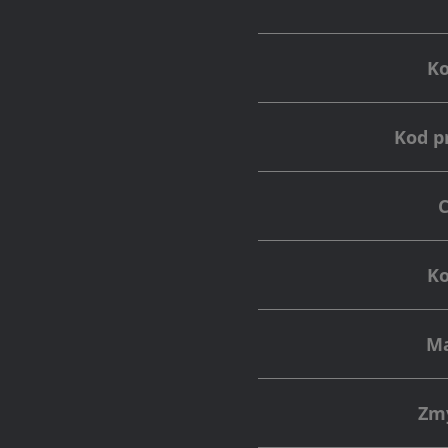
K
Kod p
Ko
Ma
Zm