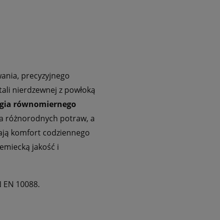
ania, precyzyjnego
tali nierdzewnej z powłoką
gia
równomiernego
a różnorodnych potraw, a
zają komfort codziennego
emiecką jakość i
N EN 10088.