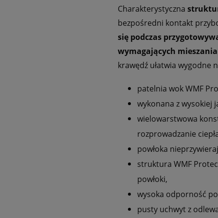
Charakterystyczna
struktu
bezpośredni kontakt przyb
się podczas przygotowyw
wymagających mieszania w
krawędź ułatwia wygodne n
patelnia wok WMF Prof
wykonana z wysokiej j
wielowarstwowa konst
rozprowadzanie ciepła
powłoka nieprzywieraj
struktura WMF Protec
powłoki,
wysoka odporność pow
pusty uchwyt z odlewa