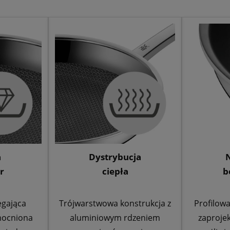
a
Dystrybucja
r
ciepła
b
egająca
Trójwarstwowa konstrukcja z
Profilow
mocniona
aluminiowym rdzeniem
zaproje