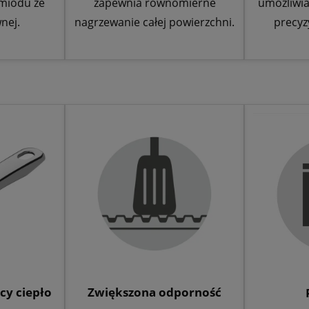
 miodu ze
zapewnia równomierne
umożliwia
wnej.
nagrzewanie całej powierzchni.
precyz
cy ciepło
Zwiększona odporność