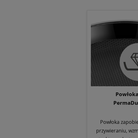
Powłok
PermaDu
Powłoka zapobi
przywieraniu, wz