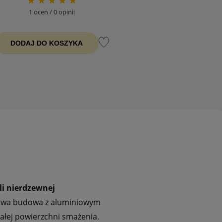
1 ocen / 0 opinii
DODAJ DO KOSZYKA
li nierdzewnej
owa budowa z aluminiowym
łej powierzchni smażenia.