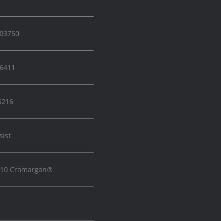
03750
.6411
6216
sist
8/10 Cromargan®