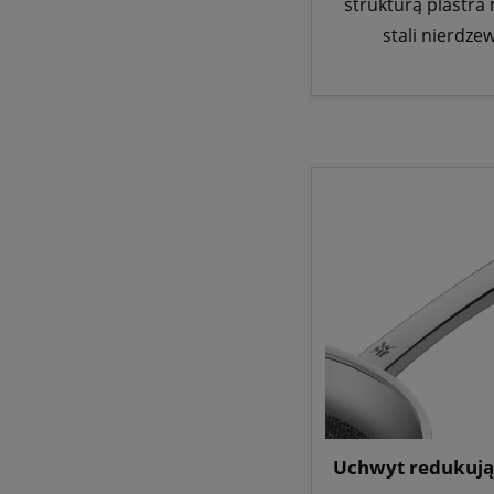
strukturą plastra
stali nierdze
Uchwyt redukują