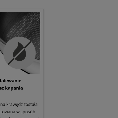
Nalewanie
ez kapania
ana krawędź została
ktowana w sposób