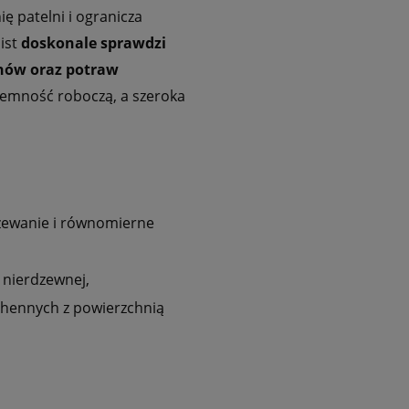
ę patelni i ogranicza
ist
doskonale sprawdzi
nów oraz potraw
ojemność roboczą, a szeroka
zewanie i równomierne
 nierdzewnej,
chennych z powierzchnią