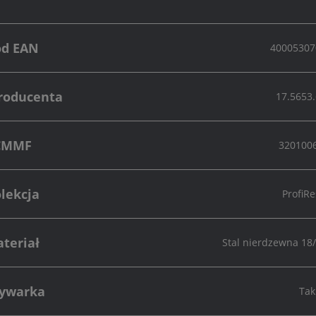
od EAN
40005307
roducenta
17.5653
CMMF
320100
lekcja
ProfiRe
teriał
Stal nierdzewna 1
ywarka
Tak