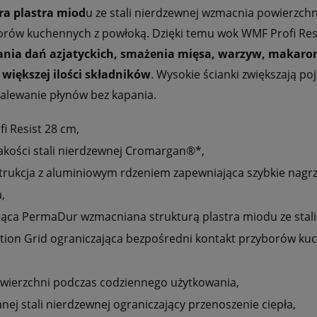
ra plastra miod
u ze stali nierdzewnej wzmacnia powierzchni
orów kuchennych z powłoką. Dzięki temu wok WMF Profi Res
ania dań azjatyckich, smażenia mięsa, warzyw, makaro
iększej ilości składników
. Wysokie ścianki zwiększają p
alewanie płynów bez kapania.
i Resist 28 cm,
akości stali nierdzewnej Cromargan®*,
rukcja z aluminiowym rdzeniem zapewniająca szybkie nagr
,
ąca PermaDur wzmacniana strukturą plastra miodu ze stali
tion Grid ograniczająca bezpośredni kontakt przyborów ku
ierzchni podczas codziennego użytkowania,
nej stali nierdzewnej ograniczający przenoszenie ciepła,