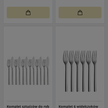
Komplet sztućców do ryb
Komplet 6 widelczyków