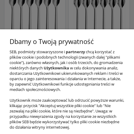
Dbamy o Twoją prywatność
SEB, podmioty stowarzyszone i
partnerzy
chcą korzystać z
plików cookie i podobnych technologii (zwanych dalej "plikami
Komplet 6 łyżeczek
Komplet 6 łyżeczek
cookie"), zarówno własnych, jak i osób trzecich, do gromadzenia
Nuova do lodów
Nuova 13,5cm do kawy
niektórych danych
Użytkownika
w celu dokonywania analiz,
94,99 zł
94,99 zł
dostarczania Użytkownikowi ukierunkowanych reklam i treści w
oparciu o jego zainteresowania i działania w Internecie, a także,
by zapewnić Użytkownikowi funkcje udostępniania treści w
mediach społecznościowych.
Użytkownik może zaakceptować lub odrzucić powyższe warunki,
klikając przycisk "Akceptuj wszystkie pliki cookie" lub "Nie
zezwalaj na pliki cookie, które nie są niezbędne". Uwaga: w
przypadku niewyrażenia zgody na korzystanie ze wszystkich
«
1
2
»
plików SEB będzie wykorzystywać tylko pliki cookie niezbędne
do działania witryny internetowej.