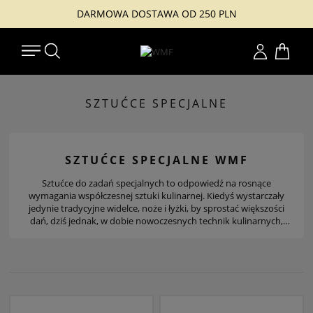
DARMOWA DOSTAWA OD 250 PLN
Konto
SZTUĆCE SPECJALNE
SZTUĆCE SPECJALNE WMF
Sztućce do zadań specjalnych to odpowiedź na rosnące
wymagania współczesnej sztuki kulinarnej. Kiedyś wystarczały
jedynie tradycyjne widelce, noże i łyżki, by sprostać większości
dań, dziś jednak, w dobie nowoczesnych technik kulinarnych,
odpowiednie narzędzia są niezbędne do wydobycia pełni smaku
i przyjemności z jedzenia. Wykonane z najwyższej jakości stali
nierdzewnej Cromargan®, sztućce WMF łączą trwałość,
odporność na korozję i łatwość w pielęgnacji, co zapewnia im
długowieczność i niezawodność. Każdy element kolekcji został
zaprojektowany z myślą o specyficznych potrzebach
kulinarnych, a ich funkcjonalność doskonale odpowiada na