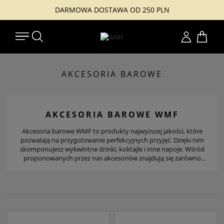
DARMOWA DOSTAWA OD 250 PLN
Konto
AKCESORIA BAROWE
AKCESORIA BAROWE WMF
Akcesoria barowe WMF to produkty najwyższej jakości, które
pozwalają na przygotowanie perfekcyjnych przyjęć. Dzięki nim
skomponujesz wykwintne drinki, koktajle i inne napoje. Wśród
proponowanych przez nas akcesoriów znajdują się zarówno
tradycyjne korkociągi i shakery, jak również pełne zestawy
barmańskie i sommelierskie.