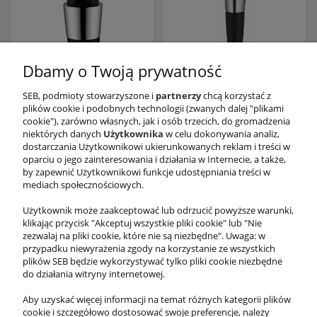
Dbamy o Twoją prywatność
SEB, podmioty stowarzyszone i
partnerzy
chcą korzystać z
plików cookie i podobnych technologii (zwanych dalej "plikami
cookie"), zarówno własnych, jak i osób trzecich, do gromadzenia
Nalewak Vino do wina
Lejek do wina
niektórych danych
Użytkownika
w celu dokonywania analiz,
109,99 zł
109,99 zł
dostarczania Użytkownikowi ukierunkowanych reklam i treści w
oparciu o jego zainteresowania i działania w Internecie, a także,
by zapewnić Użytkownikowi funkcje udostępniania treści w
mediach społecznościowych.
Użytkownik może zaakceptować lub odrzucić powyższe warunki,
klikając przycisk "Akceptuj wszystkie pliki cookie" lub "Nie
zezwalaj na pliki cookie, które nie są niezbędne". Uwaga: w
przypadku niewyrażenia zgody na korzystanie ze wszystkich
«
1
2
»
plików SEB będzie wykorzystywać tylko pliki cookie niezbędne
do działania witryny internetowej.
Aby uzyskać więcej informacji na temat różnych kategorii plików
cookie i szczegółowo dostosować swoje preferencje, należy