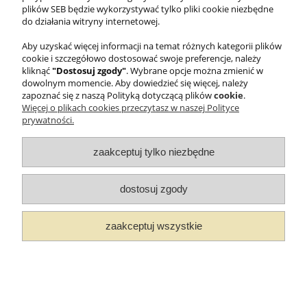
plików SEB będzie wykorzystywać tylko pliki cookie niezbędne
© 2025 WMF Groupe SEB Company - All rights reserved.
do działania witryny internetowej.
Aby uzyskać więcej informacji na temat różnych kategorii plików
pokaż pełną wersję strony
cookie i szczegółowo dostosować swoje preferencje, należy
kliknąć
"Dostosuj zgody"
. Wybrane opcje można zmienić w
Sklep internetowy Shoper Premium
dowolnym momencie. Aby dowiedzieć się więcej, należy
zapoznać się z naszą Polityką dotyczącą plików
cookie
.
Więcej o plikach cookies przeczytasz w naszej Polityce
prywatności.
zaakceptuj tylko niezbędne
dostosuj zgody
zaakceptuj wszystkie