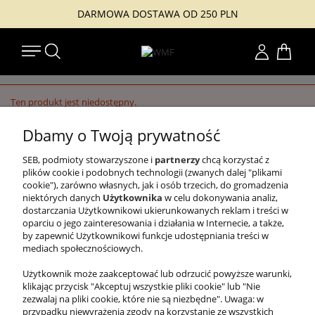
DARMOWA DOSTAWA OD 250 PLN
Konto
Ten produkt jest niedostępny.
Dbamy o Twoją prywatność
SEB, podmioty stowarzyszone i
partnerzy
chcą korzystać z
#TUZACZYNASIĘJAKOŚĆ
plików cookie i podobnych technologii (zwanych dalej "plikami
cookie"), zarówno własnych, jak i osób trzecich, do gromadzenia
WMF
niektórych danych
Użytkownika
w celu dokonywania analiz,
dostarczania Użytkownikowi ukierunkowanych reklam i treści w
PRAWNE
oparciu o jego zainteresowania i działania w Internecie, a także,
by zapewnić Użytkownikowi funkcje udostępniania treści w
INFORMACJE
mediach społecznościowych.
Użytkownik może zaakceptować lub odrzucić powyższe warunki,
klikając przycisk "Akceptuj wszystkie pliki cookie" lub "Nie
zezwalaj na pliki cookie, które nie są niezbędne". Uwaga: w
przypadku niewyrażenia zgody na korzystanie ze wszystkich