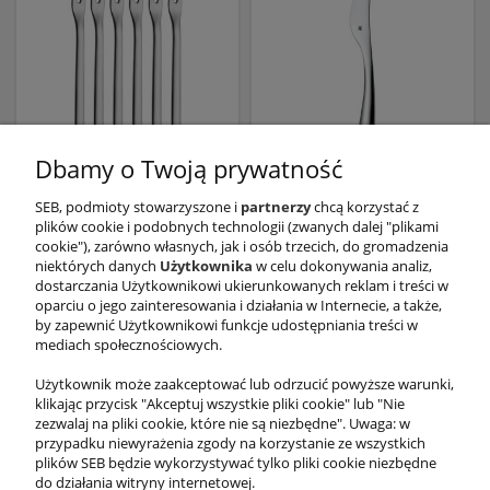
Dbamy o Twoją prywatność
SEB, podmioty stowarzyszone i
partnerzy
chcą korzystać z
plików cookie i podobnych technologii (zwanych dalej "plikami
Komplet 6 widelczyków
Nóż do nutelli
cookie"), zarówno własnych, jak i osób trzecich, do gromadzenia
Nuova koktajlowych
49,99 zł
niektórych danych
Użytkownika
w celu dokonywania analiz,
94,99 zł
dostarczania Użytkownikowi ukierunkowanych reklam i treści w
oparciu o jego zainteresowania i działania w Internecie, a także,
by zapewnić Użytkownikowi funkcje udostępniania treści w
mediach społecznościowych.
Użytkownik może zaakceptować lub odrzucić powyższe warunki,
klikając przycisk "Akceptuj wszystkie pliki cookie" lub "Nie
zezwalaj na pliki cookie, które nie są niezbędne". Uwaga: w
przypadku niewyrażenia zgody na korzystanie ze wszystkich
«
1
2
»
plików SEB będzie wykorzystywać tylko pliki cookie niezbędne
do działania witryny internetowej.