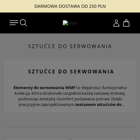
DARMOWA DOSTAWA OD 250 PLN
Konto
SZTUĆCE DO SERWOWANIA
SZTUĆCE DO SERWOWANIA
Elementy do serwowania WMF
to elegancka i funkcjonalna
kolekcja, która doskonale uzupełnia każdą zastawę stołową,
podnosząc estetykę i komfort podawania potraw. Dzięki
precyzyjnie zaprojektowanym
zestawom sztućców do
serwowania
, każdy posiłek zyskuje wyjątkową oprawę, a
serwowanie staje się przyjemnością.
Noże do sera
pozwalają na
wygodne i estetyczne porcjowanie serów, niezależnie od tego,
czy mówimy o miękkich serach pleśniowych czy delikatnych
serach świeżych. Z kolei
noże i łopatki do ciast
zostały
stworzone z myślą o precyzyjnym krojeniu i podawaniu ciast,