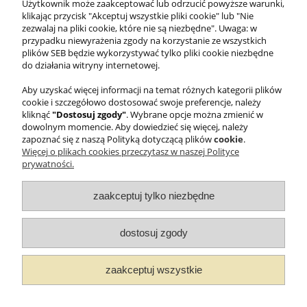
Użytkownik może zaakceptować lub odrzucić powyższe warunki,
klikając przycisk "Akceptuj wszystkie pliki cookie" lub "Nie
dodaj do koszyka
zezwalaj na pliki cookie, które nie są niezbędne". Uwaga: w
przypadku niewyrażenia zgody na korzystanie ze wszystkich
plików SEB będzie wykorzystywać tylko pliki cookie niezbędne
do działania witryny internetowej.
Aby uzyskać więcej informacji na temat różnych kategorii plików
cookie i szczegółowo dostosować swoje preferencje, należy
#TUZACZYNASIĘJAKOŚĆ
kliknąć
"Dostosuj zgody"
. Wybrane opcje można zmienić w
dowolnym momencie. Aby dowiedzieć się więcej, należy
zapoznać się z naszą Polityką dotyczącą plików
cookie
.
WMF
Więcej o plikach cookies przeczytasz w naszej Polityce
prywatności.
PRAWNE
INFORMACJE
zaakceptuj tylko niezbędne
dostosuj zgody
zaakceptuj wszystkie
© 2025 WMF Groupe SEB Company - All rights reserved.