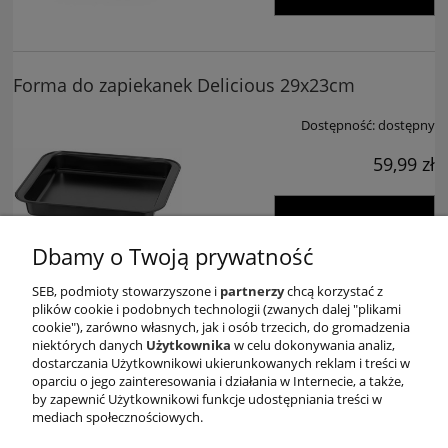
Forma do zapiekanek Delicious 29x23cm
Dostępność:
dostępny
59,99 zł
dodaj do koszyka
Dbamy o Twoją prywatność
SEB, podmioty stowarzyszone i
partnerzy
chcą korzystać z
plików cookie i podobnych technologii (zwanych dalej "plikami
Forma do tarty 28cm Classic Plus
cookie"), zarówno własnych, jak i osób trzecich, do gromadzenia
niektórych danych
Użytkownika
w celu dokonywania analiz,
dostarczania Użytkownikowi ukierunkowanych reklam i treści w
Dostępność:
dostępny
oparciu o jego zainteresowania i działania w Internecie, a także,
by zapewnić Użytkownikowi funkcje udostępniania treści w
49,99 zł
mediach społecznościowych.