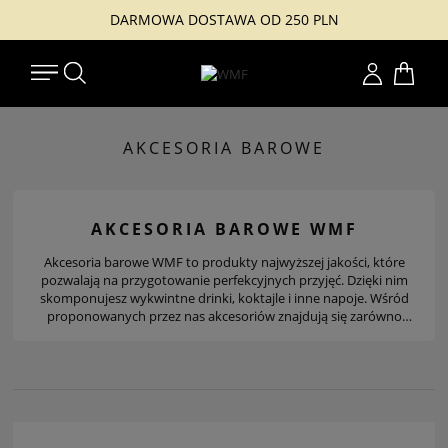
DARMOWA DOSTAWA OD 250 PLN
Konto
AKCESORIA BAROWE
AKCESORIA BAROWE WMF
Akcesoria barowe WMF to produkty najwyższej jakości, które
pozwalają na przygotowanie perfekcyjnych przyjęć. Dzięki nim
skomponujesz wykwintne drinki, koktajle i inne napoje. Wśród
proponowanych przez nas akcesoriów znajdują się zarówno
tradycyjne korkociągi i shakery, jak również pełne zestawy
barmańskie i sommelierskie.