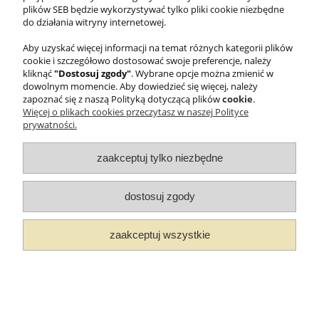
plików SEB będzie wykorzystywać tylko pliki cookie niezbędne
© 2025 WMF Groupe SEB Company - All rights reserved.
do działania witryny internetowej.
Aby uzyskać więcej informacji na temat różnych kategorii plików
pokaż pełną wersję strony
cookie i szczegółowo dostosować swoje preferencje, należy
kliknąć
"Dostosuj zgody"
. Wybrane opcje można zmienić w
Sklep internetowy Shoper Premium
dowolnym momencie. Aby dowiedzieć się więcej, należy
zapoznać się z naszą Polityką dotyczącą plików
cookie
.
Więcej o plikach cookies przeczytasz w naszej Polityce
prywatności.
zaakceptuj tylko niezbędne
dostosuj zgody
zaakceptuj wszystkie