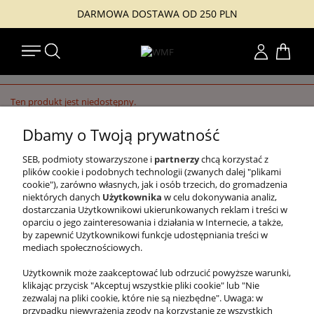
DARMOWA DOSTAWA OD 250 PLN
Konto
Ten produkt jest niedostępny.
Dbamy o Twoją prywatność
SEB, podmioty stowarzyszone i
partnerzy
chcą korzystać z
#TUZACZYNASIĘJAKOŚĆ
plików cookie i podobnych technologii (zwanych dalej "plikami
cookie"), zarówno własnych, jak i osób trzecich, do gromadzenia
WMF
niektórych danych
Użytkownika
w celu dokonywania analiz,
dostarczania Użytkownikowi ukierunkowanych reklam i treści w
PRAWNE
oparciu o jego zainteresowania i działania w Internecie, a także,
by zapewnić Użytkownikowi funkcje udostępniania treści w
INFORMACJE
mediach społecznościowych.
Użytkownik może zaakceptować lub odrzucić powyższe warunki,
klikając przycisk "Akceptuj wszystkie pliki cookie" lub "Nie
zezwalaj na pliki cookie, które nie są niezbędne". Uwaga: w
przypadku niewyrażenia zgody na korzystanie ze wszystkich