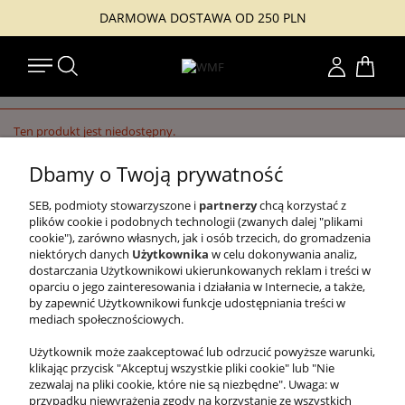
DARMOWA DOSTAWA OD 250 PLN
Konto
Ten produkt jest niedostępny.
Dbamy o Twoją prywatność
SEB, podmioty stowarzyszone i
partnerzy
chcą korzystać z
#TUZACZYNASIĘJAKOŚĆ
plików cookie i podobnych technologii (zwanych dalej "plikami
cookie"), zarówno własnych, jak i osób trzecich, do gromadzenia
WMF
niektórych danych
Użytkownika
w celu dokonywania analiz,
dostarczania Użytkownikowi ukierunkowanych reklam i treści w
PRAWNE
oparciu o jego zainteresowania i działania w Internecie, a także,
by zapewnić Użytkownikowi funkcje udostępniania treści w
INFORMACJE
mediach społecznościowych.
Użytkownik może zaakceptować lub odrzucić powyższe warunki,
klikając przycisk "Akceptuj wszystkie pliki cookie" lub "Nie
zezwalaj na pliki cookie, które nie są niezbędne". Uwaga: w
przypadku niewyrażenia zgody na korzystanie ze wszystkich