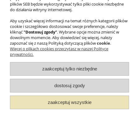
plików SEB będzie wykorzystywać tylko pliki cookie niezbędne
© 2025 WMF Groupe SEB Company - All rights reserved.
do działania witryny internetowej.
Aby uzyskać więcej informacji na temat różnych kategorii plików
pokaż pełną wersję strony
cookie i szczegółowo dostosować swoje preferencje, należy
kliknąć
"Dostosuj zgody"
. Wybrane opcje można zmienić w
Sklep internetowy Shoper Premium
dowolnym momencie. Aby dowiedzieć się więcej, należy
zapoznać się z naszą Polityką dotyczącą plików
cookie
.
Więcej o plikach cookies przeczytasz w naszej Polityce
prywatności.
zaakceptuj tylko niezbędne
dostosuj zgody
zaakceptuj wszystkie